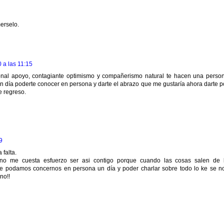
erselo.
 a las 11:15
icional apoyo, contagiante optimismo y compañerismo natural te hacen una perso
 día poderte conocer en persona y darte el abrazo que me gustaría ahora darte p
e regreso.
9
 falta.
no me cuesta esfuerzo ser asi contigo porque cuando las cosas salen de 
que podamos concernos en persona un día y poder charlar sobre todo lo ke se n
no!!