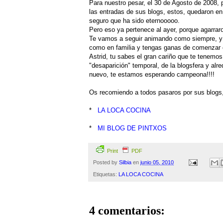
Para nuestro pesar, el 30 de Agosto de 2008, 
las entradas de sus blogs, estos, quedaron en
seguro que ha sido eternooooo.
Pero eso ya pertenece al ayer, porque agarraro
Te vamos a seguir animando como siempre, y q
como en familia y tengas ganas de comenzar 
Astrid, tu sabes el gran cariño que te tenem
"desaparición" temporal, de la blogsfera y alr
nuevo, te estamos esperando campeona!!!!
Os recomiendo a todos pasaros por sus blogs, 
*
LA LOCA COCINA
*
MI BLOG DE PINTXOS
Print
PDF
Posted by
Silbia
en
junio 05, 2010
Etiquetas:
LA LOCA COCINA
4 comentarios: