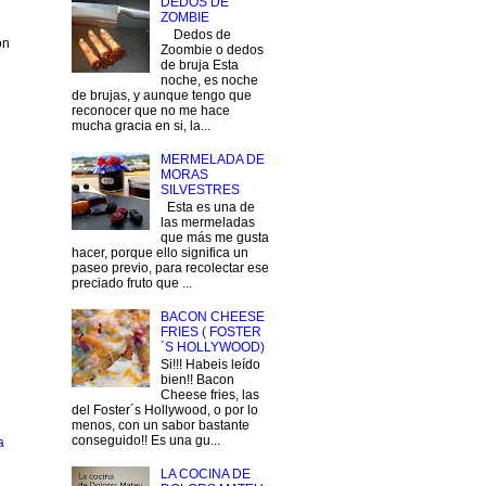
DEDOS DE
ZOMBIE
Dedos de
on
Zoombie o dedos
de bruja Esta
noche, es noche
de brujas, y aunque tengo que
reconocer que no me hace
mucha gracia en si, la...
MERMELADA DE
MORAS
SILVESTRES
Esta es una de
las mermeladas
que más me gusta
hacer, porque ello significa un
paseo previo, para recolectar ese
preciado fruto que ...
BACON CHEESE
FRIES ( FOSTER
´S HOLLYWOOD)
Si!!! Habeis leído
bien!! Bacon
Cheese fries, las
del Foster´s Hollywood, o por lo
menos, con un sabor bastante
conseguido!! Es una gu...
a
LA COCINA DE