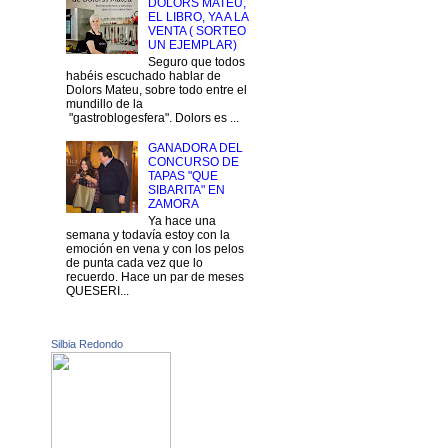
DOLORS MATEU,
EL LIBRO, YA A LA
VENTA ( SORTEO
UN EJEMPLAR)
Seguro que todos
habéis escuchado hablar de
Dolors Mateu, sobre todo entre el
mundillo de la
"gastroblogesfera". Dolors es ...
GANADORA DEL
CONCURSO DE
TAPAS "QUE
SIBARITA" EN
ZAMORA
Ya hace una
semana y todavía estoy con la
emoción en vena y con los pelos
de punta cada vez que lo
recuerdo. Hace un par de meses
QUESERI...
Silbia Redondo