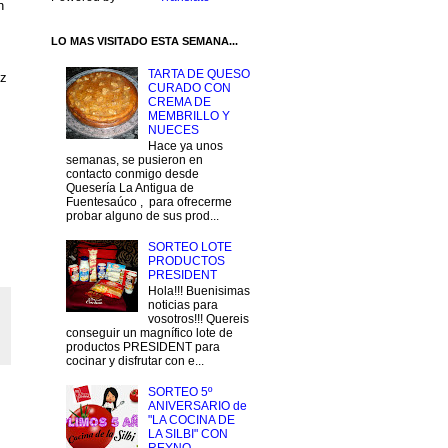
n
LO MAS VISITADO ESTA SEMANA...
TARTA DE QUESO
ez
CURADO CON
CREMA DE
MEMBRILLO Y
NUECES
Hace ya unos
semanas, se pusieron en
contacto conmigo desde
Quesería La Antigua de
Fuentesaúco , para ofrecerme
probar alguno de sus prod...
SORTEO LOTE
PRODUCTOS
PRESIDENT
Hola!!! Buenisimas
noticias para
vosotros!!! Quereis
conseguir un magnífico lote de
productos PRESIDENT para
cocinar y disfrutar con e...
SORTEO 5º
ANIVERSARIO de
"LA COCINA DE
LA SILBI" CON