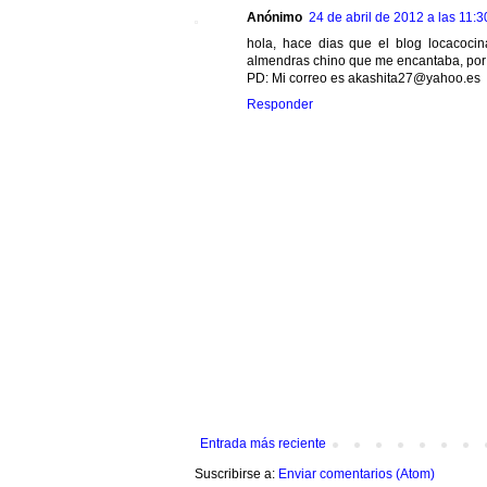
Anónimo
24 de abril de 2012 a las 11:3
hola, hace dias que el blog locacoc
almendras chino que me encantaba, por
PD: Mi correo es akashita27@yahoo.es
Responder
Entrada más reciente
Suscribirse a:
Enviar comentarios (Atom)