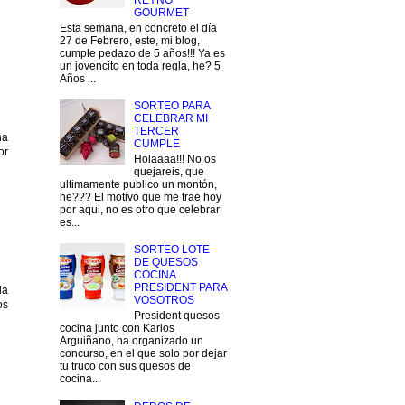
REYNO
GOURMET
Esta semana, en concreto el día
27 de Febrero, este, mi blog,
cumple pedazo de 5 años!!! Ya es
un jovencito en toda regla, he? 5
Años ...
SORTEO PARA
CELEBRAR MI
TERCER
na
CUMPLE
or
Holaaaa!!! No os
quejareis, que
ultimamente publico un montón,
he??? El motivo que me trae hoy
por aqui, no es otro que celebrar
es...
SORTEO LOTE
DE QUESOS
COCINA
PRESIDENT PARA
la
VOSOTROS
os
President quesos
cocina junto con Karlos
Arguiñano, ha organizado un
concurso, en el que solo por dejar
tu truco con sus quesos de
cocina...