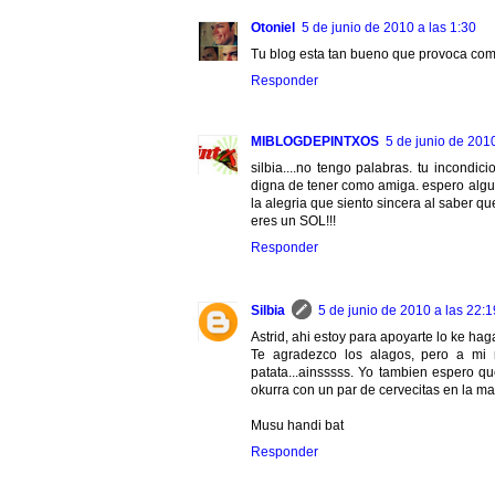
Otoniel
5 de junio de 2010 a las 1:30
Tu blog esta tan bueno que provoca com
Responder
MIBLOGDEPINTXOS
5 de junio de 2010
silbia....no tengo palabras. tu incond
digna de tener como amiga. espero algun
la alegria que siento sincera al saber qu
eres un SOL!!!
Responder
Silbia
5 de junio de 2010 a las 22:1
Astrid, ahi estoy para apoyarte lo ke haga
Te agradezco los alagos, pero a mi 
patata...ainsssss. Yo tambien espero 
okurra con un par de cervecitas en la ma
Musu handi bat
Responder