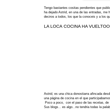
Tengo bastantes cositas pendientes que publi
ha dejado Astrid, en una de las entradas, me 
deciros a todos, los que la conoceis y a los qu
LA LOCA COCINA HA VUELTOOO
Astrid, es una chica donostiarra afincada des
una página de cocina en el que participabamo
Poco a poco, con el paso de las recetas, de n
Sus blogs... es algo...no tendria todas la palab